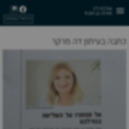
TEST_IDAN->
עורכת דין
אורנה בן שבת
0506279019
כתבה בעיתון דה מרקר