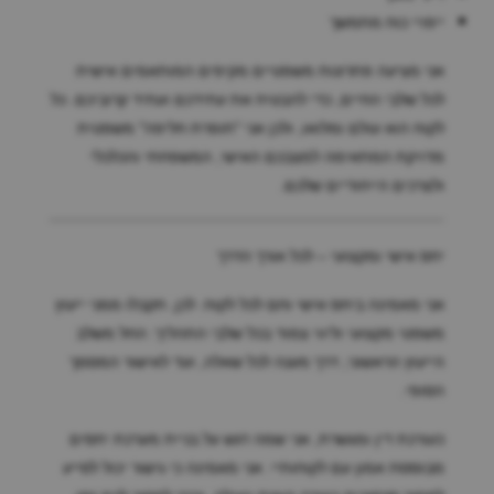
ייפויי כוח מתמשך
אני מציעה פתרונות משפטיים מקיפים המותאמים אישית
לכל שלבי החיים, כדי להבטיח את עתידכם ועתיד קרוביכם. כל
לקוח הוא עולם ומלואו, ולכן אני "תופרת חליפה" משפטית
מדויקת המתאימה למצבכם האישי, המשפחתי והכלכלי
ולצרכים הייחודיים שלכם.
יחס אישי ומקצועי – לכל אורך הדרך
אני מאמינה ביחס אישי וחם לכל לקוח. לכן, תקבלו ממני ייעוץ
משפטי מקצועי וליווי צמוד בכל שלבי התהליך: החל משלב
הייעוץ הראשוני, דרך מענה לכל שאלה, ועד לאישור המסמך
הסופי.
כעורכת דין ומגשרת, אני שמה דגש על בניית מערכת יחסים
מבוססת אמון עם לקוחותיי. אני מאמינה כי גישור יכול לסייע