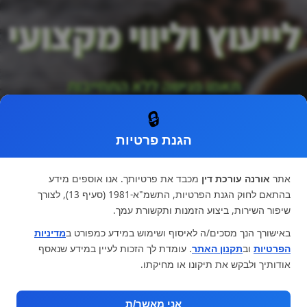
לייעוץ וליווי מקצועי
תאמו פגישה ללא התחייבות
🔒
הגנת פרטיות
אתר
אורנה עורכת דין
מכבד את פרטיותך. אנו אוספים מידע
בהתאם לחוק הגנת הפרטיות, התשמ"א-1981 (סעיף 13), לצורך
שיפור השירות, ביצוע הזמנות ותקשורת עמך.
באישורך הנך מסכים/ה לאיסוף ושימוש במידע כמפורט ב
מדיניות
הפרטיות
וב
תקנון האתר
. עומדת לך הזכות לעיין במידע שנאסף
אודותיך ולבקש את תיקונו או מחיקתו.
בואו נדבר
אני מאשר/ת