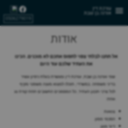
TEST_IDAN->
עורכת דין
אורנה בן שבת
0506279019
אודות
אל תתנו לבלתי צפוי לתפוס אתכם לא מוכנים. הכינו
את העתיד שלכם עוד היום
שמי אורנה בן שבת, עורכת דין ומגשרת בעלת ניסיון עשיר
בדיני משפחה. במשרדי, תוכלו למצוא מענה משפטי מקיף
לכל צרכי תכנון העתיד, כל המסמכים החשובים תחת קורת גג
אחת:
צוואות
הסכמי ממון
דיור מוגן